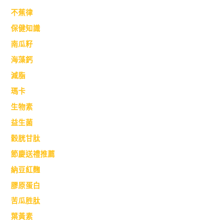
不蕉律
保健知識
南瓜籽
海藻鈣
減脂
瑪卡
生物素
益生菌
穀胱甘肽
節慶送禮推薦
納豆紅麴
膠原蛋白
苦瓜胜肽
葉黃素