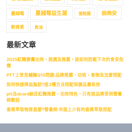
蔓越莓益生菌
說晚安
蔓越莓
蛋殼膜
軟骨素
魚油
最新文章
2025紅麴膠囊功效、挑選及推薦，該如何防範下次的食安危
機
PTT上常見輔酶Q10問題:品牌推薦、功效、食物及怎麼搭配
如何快速降血脂肪?這3種方法搭配保健品最有效
ptt及dcard納豆紅麴推薦、功效特色，只有這品牌受到營養
師歡迎
香蕉萃取物是甚麼?營養師:市面上少有的香蕉萃取搭配