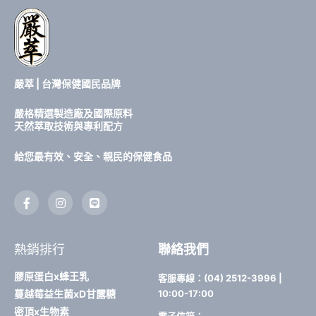
嚴萃 | 台灣保健國民品牌
嚴格精選製造廠及國際原料
天然萃取技術與專利配方
給您最有效、安全、親民的保健食品
F
I
L
a
n
i
c
s
n
e
t
e
b
a
熱銷排行
聯絡我們
o
g
o
r
k
a
膠原蛋白x蜂王乳
客服專線：(04) 2512-3996 |
-
m
蔓越莓益生菌xD甘露糖
10:00-17:00
f
密頂x生物素