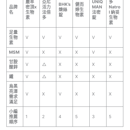
嚴萃
亞尼
UNIQ
多
BHK’s
健而
品牌
密頂x
活力
MAN
Natro
婕絲
婷生
名
生物
法倍
法密
l 納妥
錠
物素
素
多
錠
生物
素
足量
生物
V
V
V
V
V
V
素
MSM
V
X
X
X
V
X
甘胺
V
△
X
X
X
X
酸鋅
鐵
V
△
X
X
X
X
烏黑
亮澤
V
X
V
X
X
X
需求
滿足
小編
推薦
1
2
4
5
3
5
順序