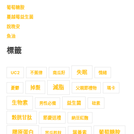
葡萄糖胺
蔓越莓益生菌
說晚安
魚油
標籤
失眠
UC2
不蕉律
南瓜籽
情緒
減脂
掉髮
憂鬱
父親節禮物
瑪卡
生物素
益生菌
男性必備
硅素
穀胱甘肽
節慶送禮
納豆紅麴
膠原蛋白
葡萄糖胺
葉黃素
苦瓜胜肽