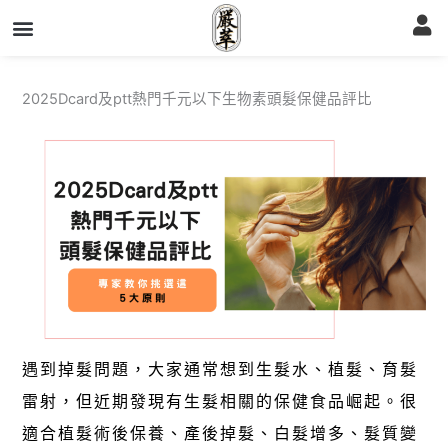
跳
至
主
要
內
容
2025Dcard及ptt熱門千元以下生物素頭髮保健品評比
遇到掉髮問題，大家通常想到生髮水、植髮、育髮
雷射，但近期發現有生髮相關的保健食品崛起。很
適合植髮術後保養、產後掉髮、白髮增多、髮質變