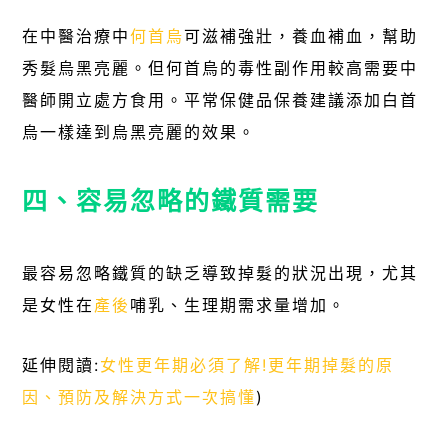
在中醫治療中
何首烏
可滋補強壯，養血補血，幫助
秀髮烏黑亮麗。但何首烏的毒性副作用較高需要中
醫師開立處方食用。平常保健品保養建議添加白首
烏一樣達到烏黑亮麗的效果。
四、容易忽略的鐵質需要
最容易忽略鐵質的缺乏導致掉髮的狀況出現，尤其
是女性在
產後
哺乳、生理期需求量增加。
延伸閱讀:
女性更年期必須了解!更年期掉髮的原
因、預防及解決方式一次搞懂
)