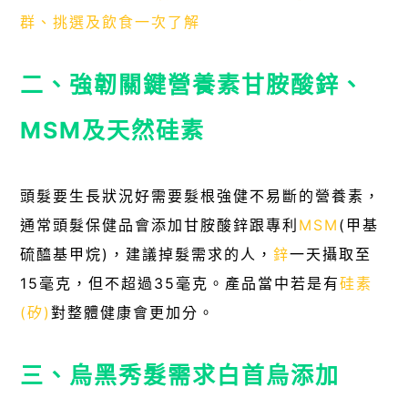
群、挑選及飲食一次了解
二、強韌關鍵營養素甘胺酸鋅、
MSM及天然硅素
頭髮要生長狀況好需要髮根強健不易斷的營養素，
通常頭髮保健品會添加甘胺酸鋅跟專利
MSM
(甲基
硫醯基甲烷)，建議掉髮需求的人，
鋅
一天攝取至
15毫克，但不超過35毫克。產品當中若是有
硅素
(矽)
對整體健康會更加分。
三、烏黑秀髮需求白首烏添加