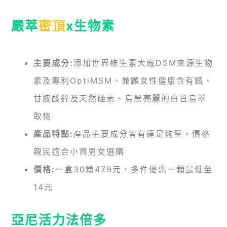
嚴萃
密頂
x生物素
主要成分:
添加世界維生素大廠DSM來源生物
素及專利OptiMSM、兼顧女性健康含有鐵、
甘胺酸鋅及天然硅素、烏黑亮麗的白首烏萃
取物
產品特點:
產品主要成分皆有達足夠量，價格
親民適合小資男女選購
價格:
一盒30顆479元，多件優惠一顆最低至
14元
亞尼活力法倍多