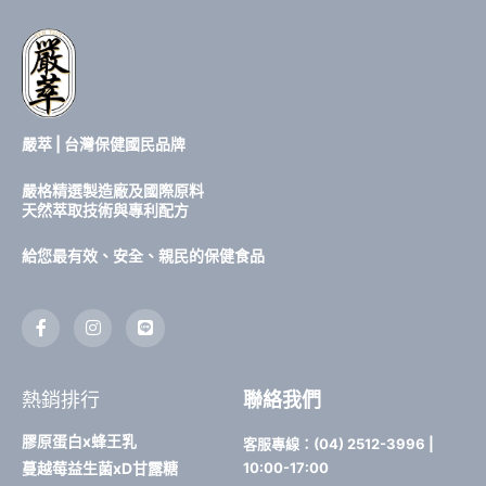
嚴萃 | 台灣保健國民品牌
嚴格精選製造廠及國際原料
天然萃取技術與專利配方
給您最有效、安全、親民的保健食品
F
I
L
a
n
i
c
s
n
e
t
e
b
a
熱銷排行
聯絡我們
o
g
o
r
k
a
膠原蛋白x蜂王乳
客服專線：(04) 2512-3996 |
-
m
蔓越莓益生菌xD甘露糖
10:00-17:00
f