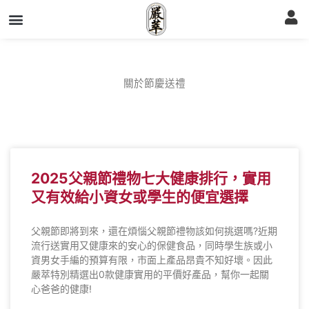
跳
至
主
要
內
容
關於節慶送禮
2025父親節禮物七大健康排行，實用
又有效給小資女或學生的便宜選擇
父親節即將到來，還在煩惱父親節禮物該如何挑選嗎?近期
流行送實用又健康來的安心的保健食品，同時學生族或小
資男女手編的預算有限，市面上產品昂貴不知好壞。因此
嚴萃特別精選出0款健康實用的平價好產品，幫你一起關
心爸爸的健康!