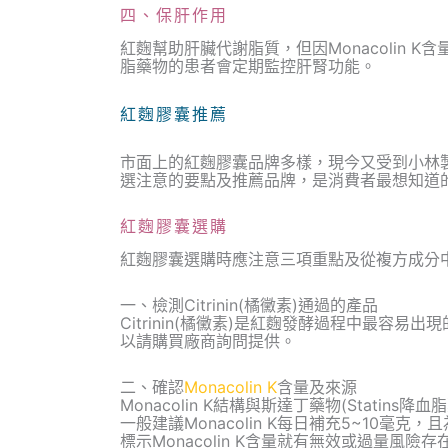
四、保肝作用
紅麴幫助肝臟代謝脂質，但因Monacolin
脂藥物的患者會定期監控肝腎功能。
紅麴膠囊推薦
市面上的紅麴膠囊品牌多樣，現今又受到小林
選注意的要點及推薦品牌，是消費者最想知道
紅麴膠囊選購
紅麴膠囊選購時應注意三項重點及從複方成分
一、檢測Citrinin(橘黴素)通過的產品
Citrinin(橘黴素)是紅麴發酵過程中最容
以請購買廠商詢問提供。
二、確認
Monacolin K
含量及來源
Monacolin K結構與斯達丁藥物(Stati
一般建議Monacolin K每日補充5~10
標示Monacolin K含量就有無效或過量風險存