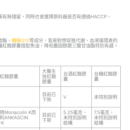
有無殘留，同時也會選擇原料廠是否有通過HACCP、
激酶、
輔酶Q10
等成分，皆是對想促進代謝、血液循環差的
議紅麴膠囊搭配魚油，降低膽固醇跟三酸甘油酯特別有感。
大醫生
台酒紅麴膠
台糖紅麴膠
紅麴膠囊
技紅麴
囊
囊
膠囊
目前已
V
未特別說明
下架
Monacolin K而
5.25毫克、
7.5毫克，
目前已
利ANKASCIN
未特別說明
未特別說明
下架
-K
結構
結構