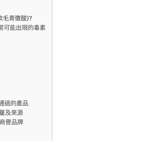
(軟毛青黴酸)?
常可能出現的毒素
素)通過的產品
K含量及來源
商譽品牌