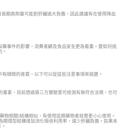
 K含量長期高劑量可能對肝臟過大負擔，因此建議有在使用降血
製藥事件的影響，消費者顧及食品安全更為看重。要如何挑
的。
中有細微的差異，以下可以從這些注意事項來挑選。
易出現的毒素，目前透過第三方實驗室可檢測有無符合法規，也可
ns降血脂藥物相關)結構相似，有使用這類藥物者就需更小心使用。
毫克，且為開環型結構增加消化吸收利用率，減少肝臟負擔。如果未
在。