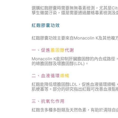
選購紅麴膠囊時需要無無毒素檢測，尤其是Citr
孳生黴菌汙染，還是需要通過嚴格毒素檢測及
紅麴膠囊功效
紅麴膠囊功效主要來自Monacolin K及其
一、促進
膽固醇
代謝
Monacolin K能抑制肝臟膽固醇的內合成路徑，
的總膽固醇及壞膽固醇(LDL)。
二、血液循環
順暢
紅麴能降低壞膽固醇LDL，促進血液循環順暢
肌梗塞等。部分的研究指出紅麴可改善血液黏
三、抗氧化作用
紅麴含多種多酚類及天然色素，有助於清除自