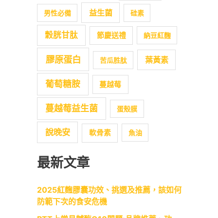
益生菌
男性必備
硅素
穀胱甘肽
節慶送禮
納豆紅麴
膠原蛋白
葉黃素
苦瓜胜肽
葡萄糖胺
蔓越莓
蔓越莓益生菌
蛋殼膜
說晚安
軟骨素
魚油
最新文章
2025紅麴膠囊功效、挑選及推薦，該如何
防範下次的食安危機