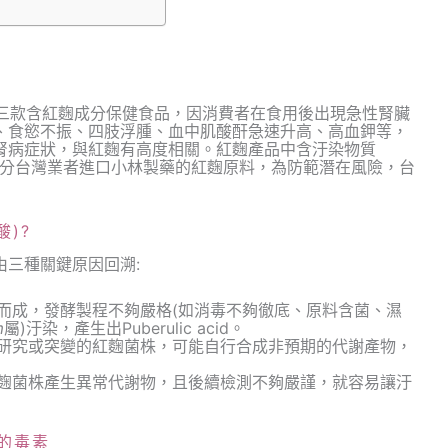
下三款含紅麴成分保健食品，因消費者在食用後出現急性腎臟
、食慾不振、四肢浮腫、血中肌酸酐急速升高、高血鉀等，
腎病症狀，與紅麴有高度相關。紅麴產品中含汙染物質
酸，由於部分台灣業者進口小林製藥的紅麴原料，為防範潛在風險，台
酸)?
三種關鍵原因回溯:
而成，發酵製程不夠嚴格(如消毒不夠徹底、原料含菌、濕
m
屬)汙染，產生出Puberulic acid。
經研究或突變的紅麴菌株，可能自行合成非預期的代謝產物，
紅麴菌株產生異常代謝物，且後續檢測不夠嚴謹，就容易讓汙
的毒素