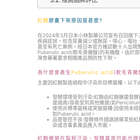
推薦品牌評比
紅麴
膠囊下架原因是甚麼?
在2024年3月日本小林製藥公司宣布召回旗
疾病症狀，包含尿量減少或無尿、噁心、嘔吐
甚至有死亡案例。經日本官方確認數十人出現
Puberulic acid(軟毛青黴酸)的有機
灣食藥署要求相關產品預防性下架。
為什麼會產生
Puberulic acid
(軟毛青黴
主要因紅麴製造過程中汙染非目標菌種，以下由
發酵環境受到汙染:紅麴由紅麴黴菌發酵
度過高)容易受到其他黴菌(如
Penicilliu
使用非標準菌株或突變菌種:因使用未
如Puberulic acid。
品管管控不良:發酵條件錯誤誘導某些
染或含毒素產品進入市面。
紅麴黴菌在製程汙染、發酵異常可能出現