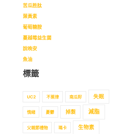
苦瓜胜肽
葉黃素
葡萄糖胺
蔓越莓益生菌
說晚安
魚油
標籤
失眠
UC2
不蕉律
南瓜籽
減脂
掉髮
情緒
憂鬱
生物素
父親節禮物
瑪卡