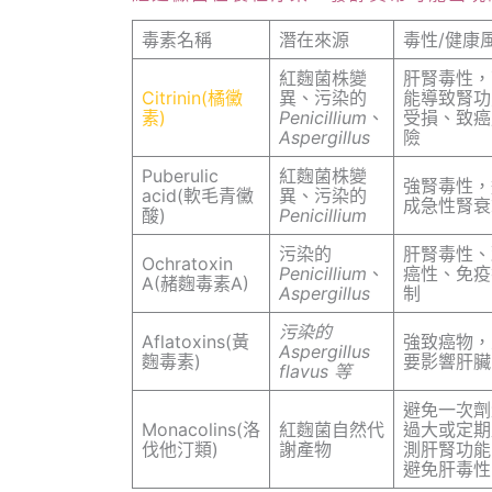
毒素名稱
潛在來源
毒性/健康
紅麴菌株變
肝腎毒性，
Citrinin(橘黴
異、污染的
能導致腎功
素)
Penicillium
、
受損、致癌
Aspergillus
險
Puberulic
紅麴菌株變
強腎毒性，
acid(軟毛青黴
異、污染的
成急性腎衰
酸)
Penicillium
污染的
肝腎毒性、
Ochratoxin
Penicillium
、
癌性、免疫
A(赭麴毒素A)
Aspergillus
制
污染的
Aflatoxins(黃
強致癌物，
Aspergillus
麴毒素)
要影響肝臟
flavus 等
避免一次劑
Monacolins(洛
紅麴菌自然代
過大或定期
伐他汀類)
謝產物
測肝腎功能
避免肝毒性