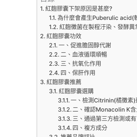
紅麴膠囊下架原因是甚麼?
為什麼會產生Puberulic acid
紅麴黴菌在製程汙染、發酵異
紅麴膠囊功效
一、促進膽固醇代謝
二、血液循環順暢
三、抗氧化作用
四、保肝作用
紅麴膠囊推薦
紅麴膠囊選購
一、檢測Citrinin(橘黴
二、確認Monacolin 
三、通過第三方檢測或有
四、複方成分