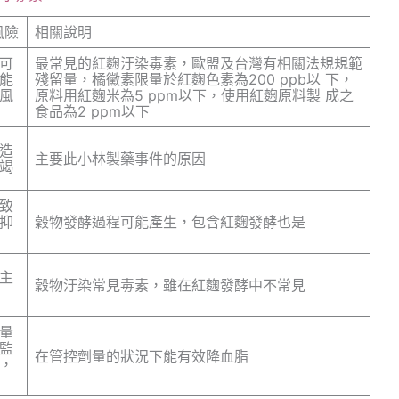
風險
相關說明
可
最常見的紅麴汙染毒素，歐盟及台灣有相關法規規範
能
殘留量，橘黴素限量於紅麴色素為200 ppb以 下，
風
原料用紅麴米為5 ppm以下，使用紅麴原料製 成之
食品為2 ppm以下
造
主要此小林製藥事件的原因
竭
致
抑
穀物發酵過程可能產生，包含紅麴發酵也是
主
穀物汙染常見毒素，雖在紅麴發酵中不常見
量
監
在管控劑量的狀況下能有效降血脂
，