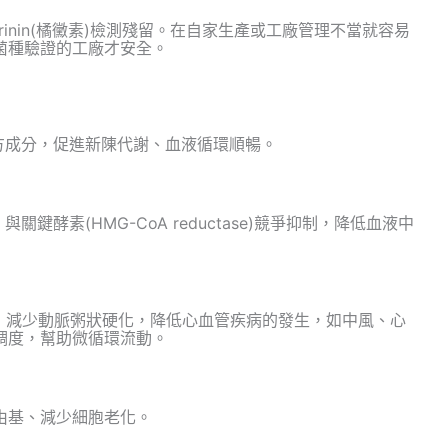
inin(橘黴素)檢測殘留。在自家生產或工廠管理不當就容易
菌種驗證的工廠才安全。
他複方成分，促進新陳代謝、血液循環順暢。
與關鍵酵素(HMG-CoA reductase)競爭抑制，降低血液中
，減少動脈粥狀硬化，降低心血管疾病的發生，如中風、心
稠度，幫助微循環流動。
由基、減少細胞老化。