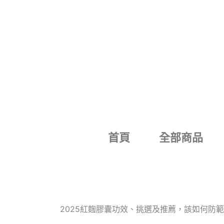
跳
至
主
要
內
容
首頁
全部商品
2025紅麴膠囊功效、挑選及推薦，該如何防