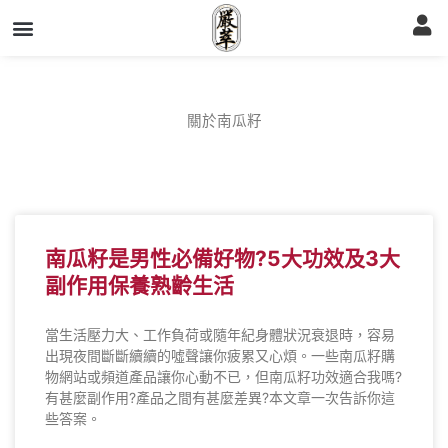
跳
至
主
要
內
容
關於南瓜籽
南瓜籽是男性必備好物?5大功效及3大
副作用保養熟齡生活
當生活壓力大、工作負荷或隨年紀身體狀況衰退時，容易
出現夜間斷斷續續的噓聲讓你疲累又心煩。一些南瓜籽購
物網站或頻道產品讓你心動不已，但南瓜籽功效適合我嗎?
有甚麼副作用?產品之間有甚麼差異?本文章一次告訴你這
些答案。