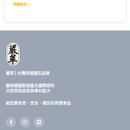
閱讀更多 »
嚴萃 | 台灣保健國民品牌
嚴格精選製造廠及國際原料
天然萃取技術與專利配方
給您最有效、安全、親民的保健食品
F
I
L
a
n
i
c
s
n