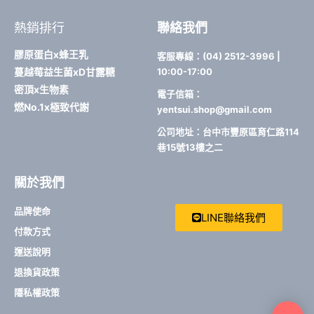
e
t
e
b
a
熱銷排行
聯絡我們
o
g
o
r
k
a
膠原蛋白x蜂王乳
客服專線：(04) 2512-3996 |
-
m
蔓越莓益生菌xD甘露糖
10:00-17:00
f
密頂x生物素
電子信箱：
燃No.1x極致代謝
yentsui.shop@gmail.com
公司地址：台中市豐原區育仁路114
巷15號13樓之二
關於我們
品牌使命
LINE聯絡我們
付款方式
運送說明
退換貨政策
隱私權政策