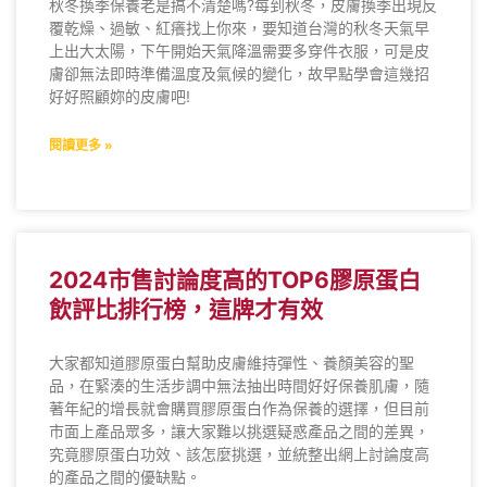
秋冬換季保養老是搞不清楚嗎?每到秋冬，皮膚換季出現反
覆乾燥、過敏、紅癢找上你來，要知道台灣的秋冬天氣早
上出大太陽，下午開始天氣降溫需要多穿件衣服，可是皮
膚卻無法即時準備溫度及氣候的變化，故早點學會這幾招
好好照顧妳的皮膚吧!
閱讀更多 »
2024市售討論度高的TOP6膠原蛋白
飲評比排行榜，這牌才有效
大家都知道膠原蛋白幫助皮膚維持彈性、養顏美容的聖
品，在緊湊的生活步調中無法抽出時間好好保養肌膚，隨
著年紀的增長就會購買膠原蛋白作為保養的選擇，但目前
市面上產品眾多，讓大家難以挑選疑惑產品之間的差異，
究竟膠原蛋白功效、該怎麼挑選，並統整出網上討論度高
的產品之間的優缺點。