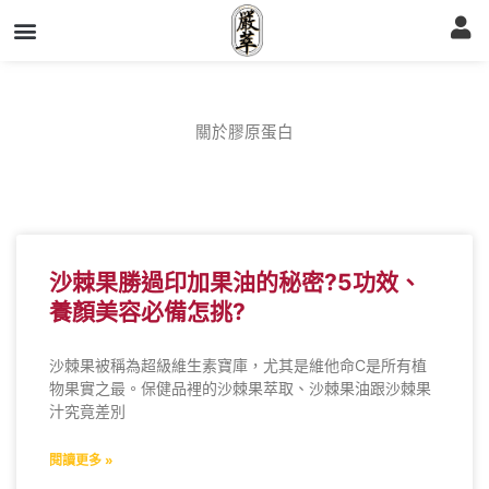
跳
至
主
要
內
容
關於膠原蛋白
頁
頁
面
面
沙棘果勝過印加果油的秘密?5功效、
養顏美容必備怎挑?
沙棘果被稱為超級維生素寶庫，尤其是維他命C是所有植
物果實之最。保健品裡的沙棘果萃取、沙棘果油跟沙棘果
汁究竟差別
閱讀更多 »