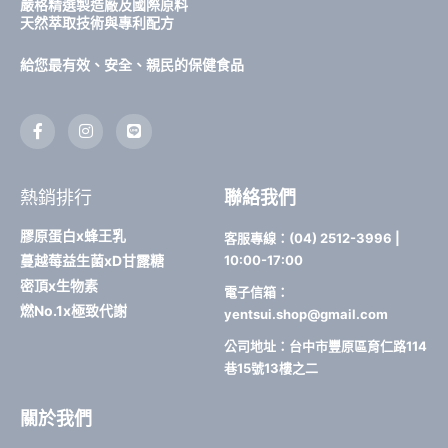
嚴格精選製造廠及國際原料
天然萃取技術與專利配方
給您最有效、安全、親民的保健食品
F
I
L
a
n
i
c
s
n
e
t
e
b
a
熱銷排行
聯絡我們
o
g
o
r
k
a
膠原蛋白x蜂王乳
客服專線：(04) 2512-3996 |
-
m
蔓越莓益生菌xD甘露糖
10:00-17:00
f
密頂x生物素
電子信箱：
燃No.1x極致代謝
yentsui.shop@gmail.com
公司地址：台中市豐原區育仁路114
巷15號13樓之二
關於我們