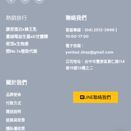
a
n
i
c
s
n
e
t
e
b
a
熱銷排行
聯絡我們
o
g
o
r
k
a
膠原蛋白x蜂王乳
客服專線：(04) 2512-3996 |
-
m
蔓越莓益生菌xD甘露糖
10:00-17:00
f
密頂x生物素
電子信箱：
燃No.1x極致代謝
yentsui.shop@gmail.com
公司地址：台中市豐原區育仁路114
巷15號13樓之二
關於我們
品牌使命
LINE聯絡我們
付款方式
運送說明
退換貨政策
隱私權政策