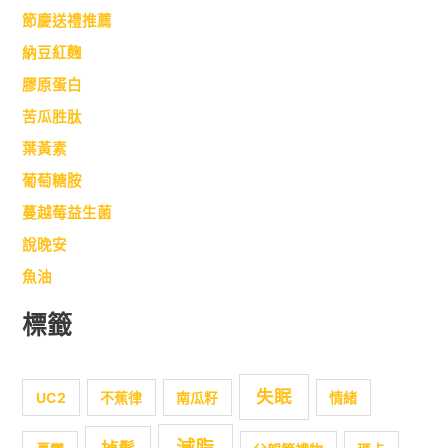
節慶送禮推薦
納豆紅麴
膠原蛋白
苦瓜胜肽
葉黃素
葡萄糖胺
蔓越莓益生菌
說晚安
魚油
標籤
失眠
UC2
不蕉律
南瓜籽
情緒