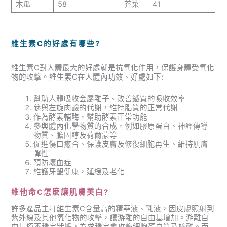
木瓜
58
芥菜
41
維生素C的好處有哪些?
維生素C對人體最大的好處就是抗氧化作用，保護身體受氧化
物的攻擊。維生素C在人體內功效、好處如下:
幫助人體吸收金屬離子、改善鐵質的吸收效率
參與左旋肉鹼的代謝，維持脂質的正常代謝
作為酵素輔酶，幫助酵素正常功能
參與體內化學物質的合成，例如膠原蛋白、神經傳導
物質、膽固醇及荷爾蒙等
促進傷口癒合、保護皮膚及修復細胞再生、維持肌膚
彈性
預防壞血症
維護牙齦健康，延緩及老化
維他命C怎麼讓肌膚美白?
許多產品主打維生素C含量高的精華液、乳液，因皮膚照射到
紫外線及其他氧化物的攻擊，讓游離的自由基增加。游離自