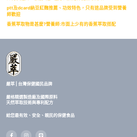
ptt及dcard納豆紅麴推薦、功效特色，只有這品牌受到營養
師歡迎
香蕉萃取物是甚麼?營養師:市面上少有的香蕉萃取搭配
嚴萃 | 台灣保健國民品牌
嚴格精選製造廠及國際原料
天然萃取技術與專利配方
給您最有效、安全、親民的保健食品
F
I
L