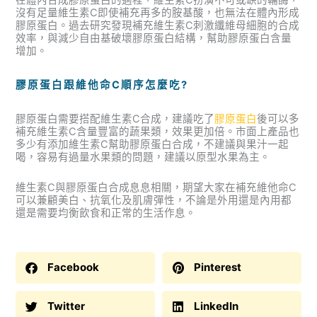
沒有足量維生素C即使補充再多的胺基酸，也無法在體內形成
膠原蛋白。過去研究發現補充維生素C刺激纖維母細胞的合成
效率，與減少自由基破壞膠原蛋白結構，幫助膠原蛋白含量
增加。
膠原蛋白跟維他命C順序怎麼吃?
膠原蛋白需要搭配維生素C合成，建議吃了
膠原蛋白
後可以多
補充維生素C含量豐富的蔬果類，效果更加倍。市面上產品也
多少有添加維生素C幫助膠原蛋白合成，不建議與果汁一起
喝，容易有過量水果類的問題，建議以原型水果為主。
維生素C與膠原蛋白合成息息相關，期望大家在補充維他命C
可以兼顧美白、抗氧化及肌膚彈性，不論是外用還是內用都
還是需要均衡飲食和正常的生活作息。
Facebook
Pinterest
Twitter
LinkedIn