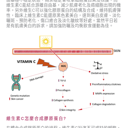
由基極不穩定狀態，為求穩定會攻擊細胞蛋白質及核酸。而
維生素C能結合游離自由基，減少肌膚老化及癌細胞出現的機
率。另外維生C可以強化膠原蛋白的結構及合成，維持肌膚彈
性，臨床上維生素C能還原黑色素美白，達到美白皮膚、淡化
曬斑、預防老化、傷口癒合及淡化皺紋等好處。當然平日若
是有肌膚美白的訴求，請加強防曬及均衡飲食運動為佳。
維生素C怎麼合成膠原蛋白?
在體內合成膠原蛋白的過程，維生素C扮演不可或缺的輔酶，