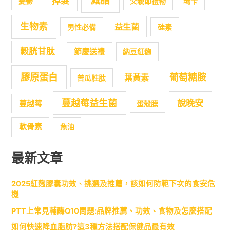
減脂
掉髮
憂鬱
父親節禮物
瑪卡
生物素
益生菌
男性必備
硅素
穀胱甘肽
節慶送禮
納豆紅麴
膠原蛋白
葡萄糖胺
葉黃素
苦瓜胜肽
蔓越莓益生菌
說晚安
蔓越莓
蛋殼膜
軟骨素
魚油
最新文章
2025紅麴膠囊功效、挑選及推薦，該如何防範下次的食安危
機
PTT上常見輔酶Q10問題:品牌推薦、功效、食物及怎麼搭配
如何快速降血脂肪?這3種方法搭配保健品最有效