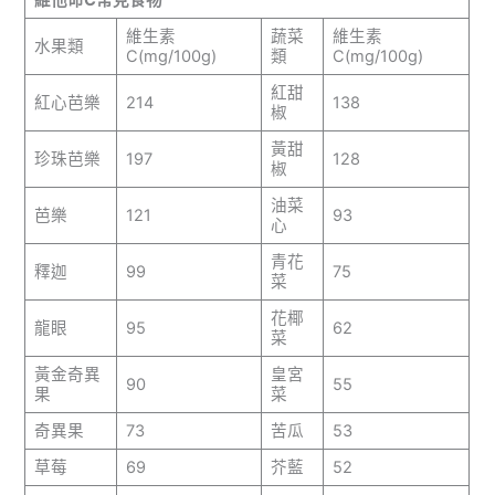
維生素
蔬菜
維生素
水果類
C(mg/100g)
類
C(mg/100g)
紅甜
紅心芭樂
214
138
椒
黃甜
珍珠芭樂
197
128
椒
油菜
芭樂
121
93
心
青花
釋迦
99
75
菜
花椰
龍眼
95
62
菜
黃金奇異
皇宮
90
55
果
菜
奇異果
73
苦瓜
53
草莓
69
芥藍
52