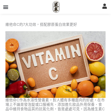
跳
至
主
要
內
容
維他命C的7大功效，搭配膠原蛋白效果更好
維他命C作為水溶性營養素，對人體有多種面向的好處，在市
場上不論是發泡錠或口服補充、添加進化妝品外用保養、食
品中維持食物品質的抗氧化劑，皆是處處可見。因為維生素C