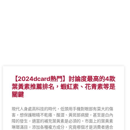
【2024dcard熱門】討論度最高的4款
葉黃素推薦排名，蝦紅素、花青素等是
關鍵
現代人身處高科技的時代，低頭用手機對眼部有莫大的傷
害，想保護眼睛不乾癢、酸澀、黃斑部病變，甚至是白內
障的發生，適當的補充葉黃素是必須的。市面上的葉黃素
琳瑯滿目，添加各種複方成分，究竟哪個才是消費者適合