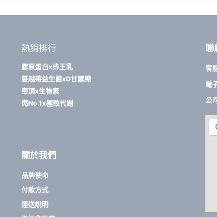
熱銷排行
聯
膠原蛋白x蜂王乳
客服
蔓越莓益生菌xD甘露糖
電子
密頂x生物素
公
燃No.1x極致代謝
關於我們
品牌使命
付款方式
運送說明