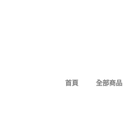
跳
至
主
要
內
容
首頁
全部商品