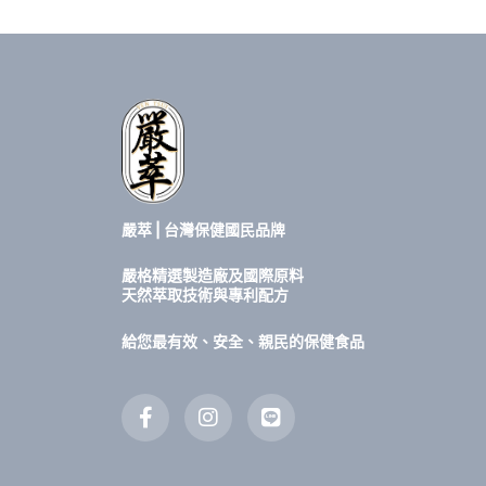
嚴萃 | 台灣保健國民品牌
嚴格精選製造廠及國際原料
天然萃取技術與專利配方
給您最有效、安全、親民的保健食品
F
I
L
a
n
i
c
s
n
e
t
e