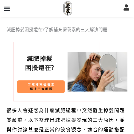
跳
至
主
要
內
容
減肥掉髮困擾還在?了解補充營養素的三大解決問題
很多人會疑惑為什麼減肥過程中突然發生掉髮問題
變嚴重，以下整理出減肥掉髮發現的三大原因，並
與你討論甚麼是正常的飲食觀念、適合的運動搭配