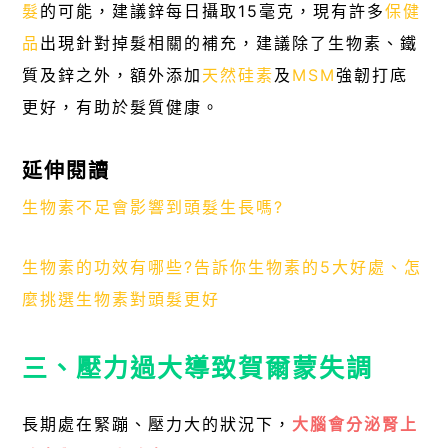
髮
的可能，建議鋅每日攝取15毫克，現有許多
保健
品
出現針對掉髮相關的補充，建議除了生物素、鐵
質及鋅之外，額外添加
天然硅素
及
MSM
強韌打底
更好，有助於髮質健康。
延伸閱讀
生物素不足會影響到頭髮生長嗎?
生物素的功效有哪些?告訴你生物素的5大好處、怎
麼挑選生物素對頭髮更好
三、壓力過大導致賀爾蒙失調
長期處在緊蹦、壓力大的狀況下，
大腦會分泌腎上