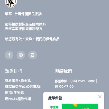
嚴萃 | 台灣保健國民品牌
嚴格精選製造廠及國際原料
天然萃取技術與專利配方
給您最有效、安全、親民的保健食品
F
I
L
a
n
i
c
s
n
e
t
e
b
a
熱銷排行
聯絡我們
o
g
o
r
k
a
膠原蛋白x蜂王乳
客服專線：(04) 2512-3996 |
-
m
蔓越莓益生菌xD甘露糖
10:00-17:00
f
密頂x生物素
電子信箱：
嚴萃保健
燃No.1x極致代謝
yentsui.shop@gmail.com
公司地址：台中市豐原區育仁路114