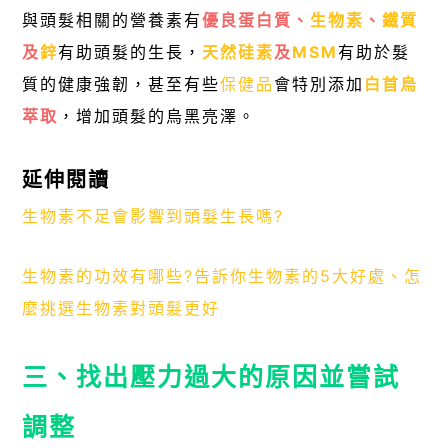
與頭髮相關的營養素有
優良蛋白質、
生物素
、
鐵質
及
鋅
有助頭髮的生長，
天然硅素
及
MSM
有助於髮
質的健康強韌，甚至有些
保健品
會特別添加
白首烏
萃取
，增加頭髮的烏黑亮澤。
延伸閱讀
生物素不足會影響到頭髮生長嗎?
生物素的功效有哪些?告訴你生物素的5大好處、怎
麼挑選生物素對頭髮更好
三、找出壓力過大的原因並嘗試
調整