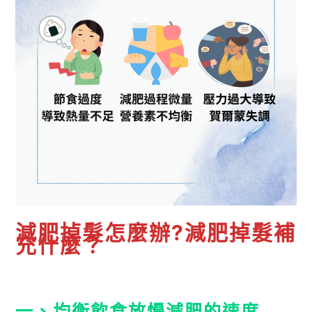
減肥掉髮怎麼辦?減肥掉髮補
充什麼？
一、均衡飲食放慢減肥的速度