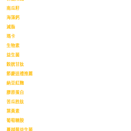
南瓜籽
海藻鈣
減脂
瑪卡
生物素
益生菌
穀胱甘肽
節慶送禮推薦
納豆紅麴
膠原蛋白
苦瓜胜肽
葉黃素
葡萄糖胺
蔓越莓益生菌