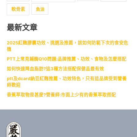
軟骨素
魚油
最新文章
2025紅麴膠囊功效、挑選及推薦，該如何防範下次的食安危
機
PTT上常見輔酶Q10問題:品牌推薦、功效、食物及怎麼搭配
如何快速降血脂肪?這3種方法搭配保健品最有效
ptt及dcard納豆紅麴推薦、功效特色，只有這品牌受到營養
師歡迎
香蕉萃取物是甚麼?營養師:市面上少有的香蕉萃取搭配