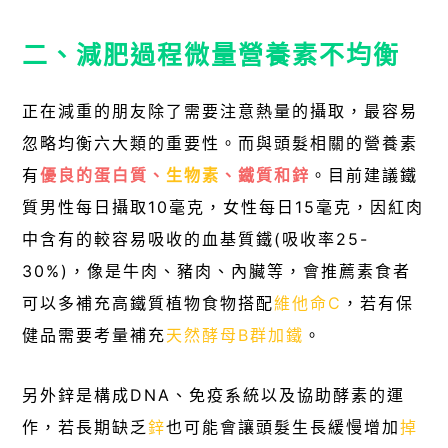
二、減肥過程微量營養素不均衡
正在減重的朋友除了需要注意熱量的攝取，最容易
忽略均衡六大類的重要性。而與頭髮相關的營養素
有
優良的蛋白質、
生物素
、鐵質和鋅
。目前建議鐵
質男性每日攝取10毫克，女性每日15毫克，因紅肉
中含有的較容易吸收的血基質鐵(吸收率25-
30%)，像是牛肉、豬肉、內臟等，會推薦素食者
可以多補充高鐵質植物食物搭配
維他命C
，若有保
健品需要考量補充
天然酵母B群加鐵
。
另外鋅是構成DNA、免疫系統以及協助酵素的運
作，若長期缺乏
鋅
也可能會讓頭髮生長緩慢增加
掉