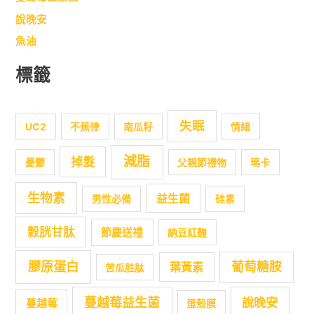
說晚安
魚油
標籤
失眠
UC2
不蕉律
南瓜籽
情緒
減脂
掉髮
憂鬱
父親節禮物
瑪卡
生物素
益生菌
男性必備
硅素
穀胱甘肽
節慶送禮
納豆紅麴
膠原蛋白
葡萄糖胺
葉黃素
苦瓜胜肽
蔓越莓益生菌
說晚安
蔓越莓
蛋殼膜