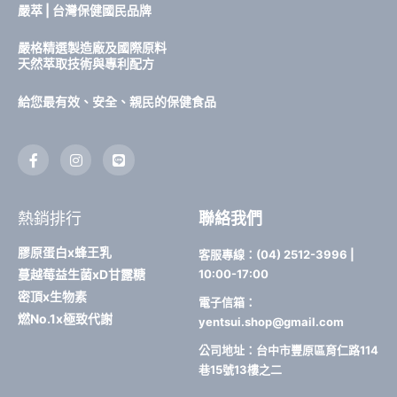
嚴萃 | 台灣保健國民品牌
嚴格精選製造廠及國際原料
天然萃取技術與專利配方
給您最有效、安全、親民的保健食品
F
I
L
a
n
i
c
s
n
e
t
e
b
a
熱銷排行
聯絡我們
o
g
o
r
k
a
膠原蛋白x蜂王乳
客服專線：(04) 2512-3996 |
-
m
蔓越莓益生菌xD甘露糖
10:00-17:00
f
密頂x生物素
電子信箱：
燃No.1x極致代謝
yentsui.shop@gmail.com
公司地址：台中市豐原區育仁路114
巷15號13樓之二