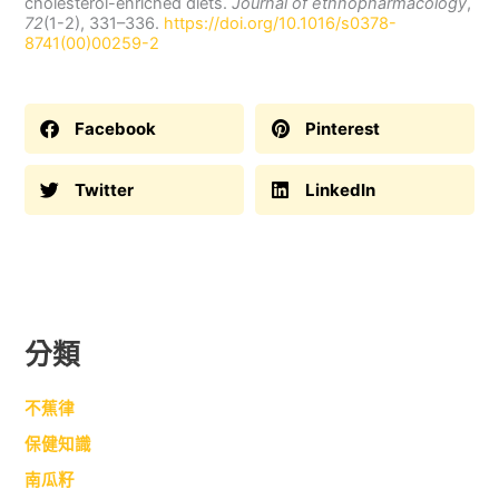
cholesterol-enriched diets.
Journal of ethnopharmacology
,
72
(1-2), 331–336.
https://doi.org/10.1016/s0378-
8741(00)00259-2
Facebook
Pinterest
Twitter
LinkedIn
分類
不蕉律
保健知識
南瓜籽