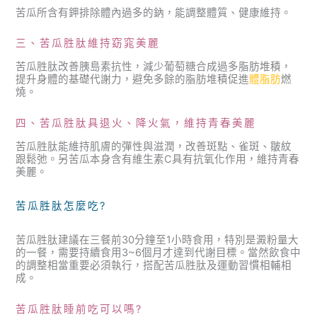
苦瓜所含有鉀排除體內過多的鈉，能調整體質、健康維持。
三、苦瓜胜肽維持窈窕美麗
苦瓜胜肽改善胰島素抗性，減少葡萄糖合成過多脂肪堆積，
提升身體的基礎代謝力，避免多餘的脂肪堆積促進
體脂肪
燃
燒。
四、苦瓜胜肽具退火、降火氣，維持青春美麗
苦瓜胜肽能維持肌膚的彈性與滋潤，改善斑點、雀斑、皺紋
跟鬆弛。另苦瓜本身含有維生素C具有抗氧化作用，維持青春
美麗。
苦瓜胜肽怎麼吃?
苦瓜胜肽建議在三餐前30分鐘至1小時食用，特別是澱粉量大
的一餐，需要持續食用3~6個月才達到代謝目標。當然飲食中
的調整相當重要必須執行，搭配苦瓜胜肽及運動習慣相輔相
成。
苦瓜胜肽睡前吃可以嗎?