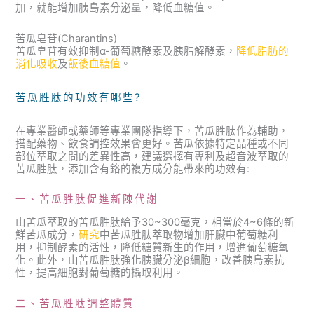
加，就能增加胰島素分泌量，降低血糖值。
苦瓜皂苷(Charantins)
苦瓜皂苷有效抑制α-葡萄糖酵素及胰脂解酵素，
降低脂肪的
消化吸收
及
飯後血糖值
。
苦瓜胜肽的功效有哪些?
在專業醫師或藥師等專業團隊指導下，苦瓜胜肽作為輔助，
搭配藥物、飲食調控效果會更好。苦瓜依據特定品種或不同
部位萃取之間的差異性高，建議選擇有專利及超音波萃取的
苦瓜胜肽，添加含有鉻的複方成分能帶來的功效有:
一、苦瓜胜肽促進新陳代謝
山苦瓜萃取的苦瓜胜肽給予30~300毫克，相當於4~6條的新
鮮苦瓜成分，
研究
中苦瓜胜肽萃取物增加肝臟中葡萄糖利
用，抑制酵素的活性，降低糖質新生的作用，增進葡萄糖氧
化。此外，山苦瓜胜肽強化胰臟分泌β細胞，改善胰島素抗
性，提高細胞對葡萄糖的攝取利用。
二、苦瓜胜肽調整體質