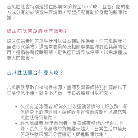
苦瓜胜肽會特別建議在飯前30分鐘至1小時吃，且含有鉻的複
方成分有助於醣類生理調節，整體搭配有助於身體的新陳代
謝。
糖尿病吃苦瓜胜肽有效嗎?
糖尿病患者吃苦瓜胜肽可以做為輔助性保養，但苦瓜胜肽並
無法取代藥物，還是需要醫師及相關專業團隊評估其藥物使
用，遵循醫囑按時服藥，避免擅自調整或停藥，以免讓造成
更大的傷害。
苦瓜胜肽適合什麼人吃？
苦瓜胜肽萃取自植物性來源，醫師及營養師特別推薦給以下
生活作息不佳、飲食不均衡、年長者族群可以補充。
久坐有游泳圈者:經常久坐沒運動習慣的上班族群，想
消除身上的游泳圈，調整飲食習慣過渡期可以補充苦
瓜胜肽得到幫助。
經常應酬者:經常應酬者、反覆熬夜整體的代謝力下
降，長久下來身體的負擔越來越大，日常生活中補充
苦瓜胜肽來調理身體機能，促進新陳代謝。