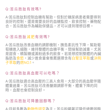
Q:苦瓜胜肽有效嗎?
A:苦瓜胜肽對控制血糖有幫助，但對於糖尿病患者需要得到
良好的控制，還是需要良好的血糖監控、飲食控制、藥物配
合，苦瓜胜肽作為輔助保健品，才可以達到理想目標。
Q:苦瓜胜肽
減肥
有效嗎?
A:苦瓜胜肽改善血糖的調節機制，胰島素抗性下降，幫助葡
萄糖進入細胞，維持整體的血糖平衡，間接幫助減重，尤其
是甜食、精製糖或澱粉過多的飲食。若是想控制整體的內臟
脂肪及
食慾
，減少進食量會推薦選擇含有
白腎豆萃取
或
決明
子萃取
的
燃NO.1
。
Q:苦瓜胜肽高血壓可以吃嗎？
A:苦瓜胜肽適合高血壓的三高人食用，大部分的高血壓伴隨
體重過重，苦瓜胜肽可改善醣類調節平衡，體重下降的同
時，血壓也會控制良好。
Q:苦瓜胜肽可降膽固醇嗎？
A:目前多數為
動物性研究
為主，苦瓜粉顯著可降低總膽固醇