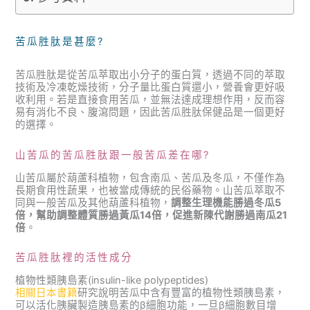
苦瓜胜肽是甚麼?
苦瓜胜肽是從苦瓜萃取出小分子的蛋白質，透過不同的萃取
技術及冷凍乾燥技術，分子量比蛋白質還小，營養會更好吸
收利用。若是直接食用苦瓜，並無法達成理想作用，反而容
易有消化不良、腹瀉問題，因此苦瓜胜肽保健品是一個更好
的選擇。
山苦瓜的苦瓜胜肽跟一般苦瓜差在哪?
山苦瓜屬於葫蘆科植物，包含南瓜、苦瓜及冬瓜，不僅作為
長期食用性蔬果，也被當成傳統的民俗藥物。山苦瓜萃取不
同與一般苦瓜及其他葫蘆科植物，
調整生理機能勝過冬瓜5
倍，幫助調整體質勝過黃瓜14倍，促進新陳代謝勝過南瓜21
倍
。
苦瓜胜肽裡的活性成分
植物性類胰島素(insulin-like polypeptides)
相關日本書籍
研究說明苦瓜中含有豐富的植物性類胰島素，
可以活化胰臟製造胰島素的β細胞功能，一旦β細胞數目增