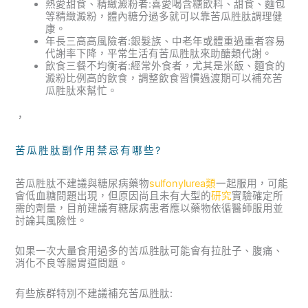
熱愛甜食、精緻澱粉者:喜愛喝含糖飲料、甜食、麵包
等精緻澱粉，體內糖分過多就可以靠苦瓜胜肽調理健
康。
年長三高高風險者:銀髮族、中老年或體重過重者容易
代謝率下降，平常生活有苦瓜胜肽來助醣類代謝。
飲食三餐不均衡者:經常外食者，尤其是米飯、麵食的
澱粉比例高的飲食，調整飲食習慣過渡期可以補充苦
瓜胜肽來幫忙。
，
苦瓜胜肽副作用禁忌有哪些?
苦瓜胜肽不建議與糖尿病藥物
sulfonylurea類
一起服用，可能
會低血糖問題出現，但原因尚且未有大型的
研究
實驗確定所
需的劑量，目前建議有糖尿病患者應以藥物依循醫師服用並
討論其風險性。
如果一次大量食用過多的苦瓜胜肽可能會有拉肚子、腹痛、
消化不良等腸胃道問題。
有些族群特別不建議補充苦瓜胜肽: