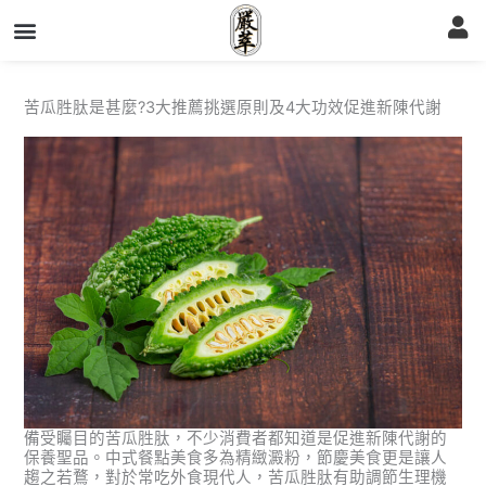
跳
至
主
要
內
容
苦瓜胜肽是甚麼?3大推薦挑選原則及4大功效促進新陳代謝
備受矚目的苦瓜胜肽，不少消費者都知道是促進新陳代謝的
保養聖品。中式餐點美食多為精緻澱粉，節慶美食更是讓人
趨之若鶩，對於常吃外食現代人，苦瓜胜肽有助調節生理機