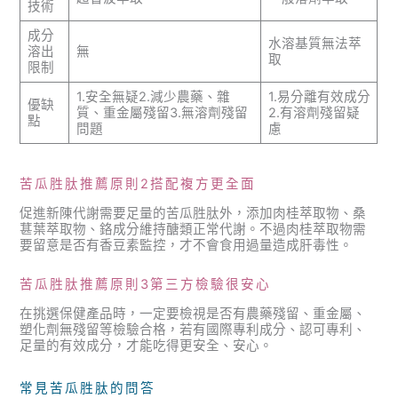
技術
成分
水溶基質無法萃
溶出
無
取
限制
1.安全無疑2.減少農藥、雜
1.易分離有效成分
優缺
質、重金屬殘留3.無溶劑殘留
2.有溶劑殘留疑
點
問題
慮
苦瓜胜肽推薦原則2搭配複方更全面
促進新陳代謝需要足量的苦瓜胜肽外，添加肉桂萃取物、桑
葚葉萃取物、鉻成分維持醣類正常代謝。不過肉桂萃取物需
要留意是否有香豆素監控，才不會食用過量造成肝毒性。
苦瓜胜肽推薦原則3第三方檢驗很安心
在挑選保健產品時，一定要檢視是否有農藥殘留、重金屬、
塑化劑無殘留等檢驗合格，若有國際專利成分、認可專利、
足量的有效成分，才能吃得更安全、安心。
常見苦瓜胜肽的問答