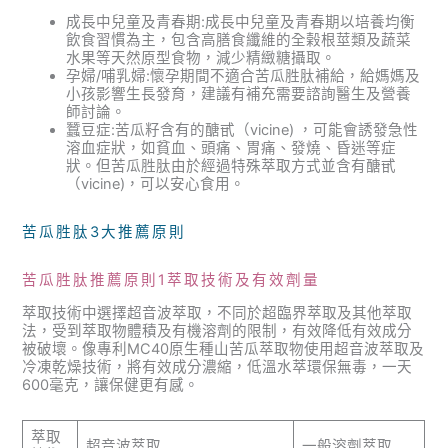
成長中兒童及青春期:成長中兒童及青春期以培養均衡
飲食習慣為主，包含高膳食纖維的全榖根莖類及蔬菜
水果等天然原型食物，減少精緻糖攝取。
孕婦/哺乳婦:懷孕期間不適合苦瓜胜肽補給，給媽媽及
小孩影響生長發育，建議有補充需要諮詢醫生及營養
師討論。
蠶豆症:苦瓜籽含有的醣甙（vicine) ，可能會誘發急性
溶血症狀，如貧血、頭痛、胃痛、發燒、昏迷等症
狀。但苦瓜胜肽由於經過特殊萃取方式並含有醣甙
（vicine)，可以安心食用。
苦瓜胜肽3大推薦原則
苦瓜胜肽推薦原則1萃取技術及有效劑量
萃取技術中選擇超音波萃取，不同於超臨界萃取及其他萃取
法，受到萃取物體積及有機溶劑的限制，有效降低有效成分
被破壞。像專利MC40原生種山苦瓜萃取物使用超音波萃取及
冷凍乾燥技術，將有效成分濃縮，低溫水萃環保無毒，一天
600毫克，讓保健更有感。
萃取
超音波萃取
一般溶劑萃取