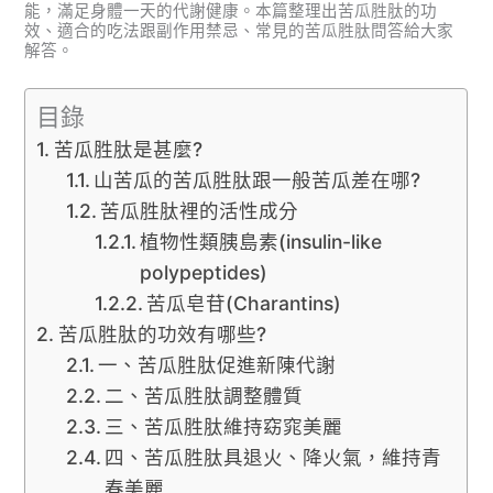
能，滿足身體一天的代謝健康。本篇整理出苦瓜胜肽的功
效、適合的吃法跟副作用禁忌、常見的苦瓜胜肽問答給大家
解答。
目錄
苦瓜胜肽是甚麼?
山苦瓜的苦瓜胜肽跟一般苦瓜差在哪?
苦瓜胜肽裡的活性成分
植物性類胰島素(insulin-like
polypeptides)
苦瓜皂苷(Charantins)
苦瓜胜肽的功效有哪些?
一、苦瓜胜肽促進新陳代謝
二、苦瓜胜肽調整體質
三、苦瓜胜肽維持窈窕美麗
四、苦瓜胜肽具退火、降火氣，維持青
春美麗