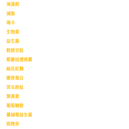
海藻鈣
減脂
瑪卡
生物素
益生菌
穀胱甘肽
節慶送禮推薦
納豆紅麴
膠原蛋白
苦瓜胜肽
葉黃素
葡萄糖胺
蔓越莓益生菌
說晚安