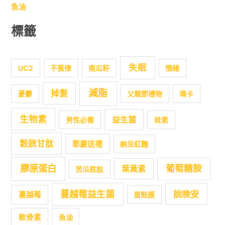
魚油
標籤
失眠
UC2
不蕉律
南瓜籽
情緒
減脂
掉髮
憂鬱
父親節禮物
瑪卡
生物素
益生菌
男性必備
硅素
穀胱甘肽
節慶送禮
納豆紅麴
膠原蛋白
葡萄糖胺
葉黃素
苦瓜胜肽
蔓越莓益生菌
說晚安
蔓越莓
蛋殼膜
軟骨素
魚油