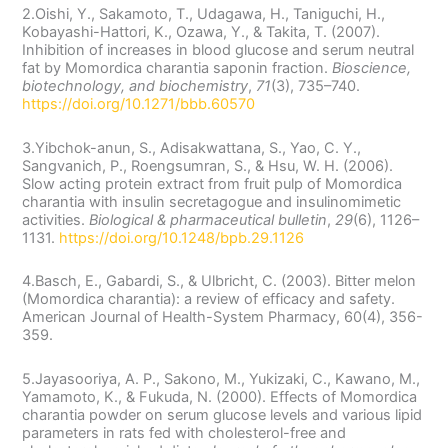
2.Oishi, Y., Sakamoto, T., Udagawa, H., Taniguchi, H.,
Kobayashi-Hattori, K., Ozawa, Y., & Takita, T. (2007).
Inhibition of increases in blood glucose and serum neutral
fat by Momordica charantia saponin fraction.
Bioscience,
biotechnology, and biochemistry
,
71
(3), 735–740.
https://doi.org/10.1271/bbb.60570
3.Yibchok-anun, S., Adisakwattana, S., Yao, C. Y.,
Sangvanich, P., Roengsumran, S., & Hsu, W. H. (2006).
Slow acting protein extract from fruit pulp of Momordica
charantia with insulin secretagogue and insulinomimetic
activities.
Biological & pharmaceutical bulletin
,
29
(6), 1126–
1131.
https://doi.org/10.1248/bpb.29.1126
4.Basch, E., Gabardi, S., & Ulbricht, C. (2003). Bitter melon
(Momordica charantia): a review of efficacy and safety.
American Journal of Health-System Pharmacy, 60(4), 356-
359.
5.Jayasooriya, A. P., Sakono, M., Yukizaki, C., Kawano, M.,
Yamamoto, K., & Fukuda, N. (2000). Effects of Momordica
charantia powder on serum glucose levels and various lipid
parameters in rats fed with cholesterol-free and