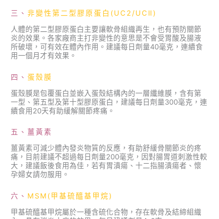
三、
非變性第二型膠原蛋白(UC2/UCⅡ)
人體的第二型膠原蛋白主要讓軟骨組織再生，也有預防關節
炎的效果。各家廠商主打非變性的意思是不會受胃酸及腸液
所破壞，可有效在體內作用。建議每日劑量40毫克，連續食
用一個月才有效果。
四、
蛋殼膜
蛋殼膜是包覆蛋白並嵌入蛋殼結構內的一層纖維膜，含有第
一型、第五型及第十型膠原蛋白，建議每日劑量300毫克，連
續食用20天有助緩解關節疼痛。
五、薑黃素
薑黃素可減少體內發炎物質的反應，有助舒緩骨關節炎的疼
痛，目前建議不超過每日劑量200毫克，因對腸胃道刺激性較
大，建議飯後食用為佳，若有胃潰瘍、十二指腸潰瘍者、懷
孕婦女請勿服用。
六、
MSM(甲基硫醯基甲烷)
甲基硫醯基甲烷屬於一種含硫化合物，存在軟骨及結締組織