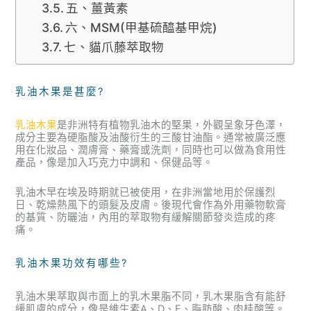
五、薑黃素
六、MSM(甲基硫醯基甲烷)
七、貓爪藤萃取物
乳油木果是甚麼?
乳油木果
是非洲特有植物乳油木的堅果，外觀呈象牙色澤，
成分主要為硬脂酸及油酸衍生的三酸甘油酯。通常被廣泛應
用在化妝品、潤膚膏、藥膏或洗劑，同時也可以做為食用性
產品，像是加入巧克力中調和、保健品等。
乳油木早在埃及時期就已被使用，在非洲當地用於保護烈
日、乾燥熱風下的頭髮及皮膚。後現代會作為外用藥物軟膏
的基質、防曬油，內用的萃取物有緩解關節發炎造成的疼
痛。
乳油木果功效有哪些?
乳油木果萃取與市面上的乳木果脂不同，乳木果脂含有能舒
緩肌膚的成分，像是維生素A、D、E、脂肪酸、肉桂酸等。