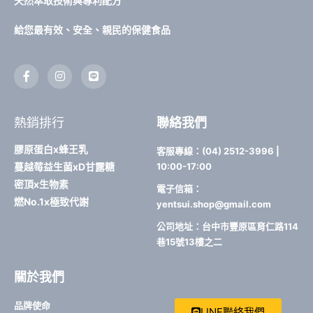
天然萃取技術與專利配方
給您最有效、安全、親民的保健食品
F
I
L
a
n
i
c
s
n
e
t
e
b
a
熱銷排行
聯絡我們
o
g
o
r
k
a
膠原蛋白x蜂王乳
客服專線：(04) 2512-3996 |
-
m
蔓越莓益生菌xD甘露糖
10:00-17:00
f
密頂x生物素
電子信箱：
燃No.1x極致代謝
yentsui.shop@gmail.com
公司地址：台中市豐原區育仁路114
巷15號13樓之二
關於我們
品牌使命
LINE聯絡我們