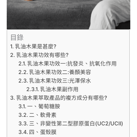
目錄
乳油木果是甚麼?
乳油木果功效有哪些?
乳油木果功效一:抗發炎、抗氧化作用
乳油木果功效二:養顏美容
乳油木果功效三:光澤保水
乳油木果副作用
乳油木果萃取產品的複方成分有哪些?
一、葡萄糖胺
二、軟骨素
三、非變性第二型膠原蛋白(UC2/UCⅡ)
四、蛋殼膜