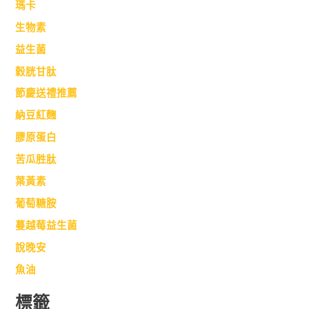
瑪卡
生物素
益生菌
穀胱甘肽
節慶送禮推薦
納豆紅麴
膠原蛋白
苦瓜胜肽
葉黃素
葡萄糖胺
蔓越莓益生菌
說晚安
魚油
標籤