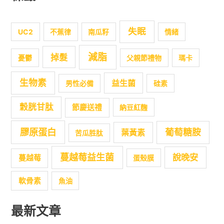
失眠
UC2
不蕉律
南瓜籽
情緒
減脂
掉髮
憂鬱
父親節禮物
瑪卡
生物素
益生菌
男性必備
硅素
穀胱甘肽
節慶送禮
納豆紅麴
膠原蛋白
葡萄糖胺
葉黃素
苦瓜胜肽
蔓越莓益生菌
說晚安
蔓越莓
蛋殼膜
軟骨素
魚油
最新文章