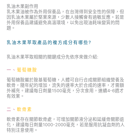
乳油木果副作用
乳木果油被作為外用保養品，在台灣得到安全性的保障，但
因乳油木果屬於堅果來源，少數人接觸會有過敏反應。若是
外用保養品建議避免高溫環境，以免出現油耗味變質的問
題。
乳油木果萃取產品的複方成分有哪些?
乳油木果萃取相關的關鍵成分先依序來做介紹:
一、
葡萄糖胺
葡萄糖胺屬於胺基葡萄糖，人體可自行合成關節組織營養及
軟骨，隨年紀的增加，流失的速率大於合成的速率，才需額
外補充。建議每日劑量1500毫克，分次食用，連續4-6週才
有效果。
二、
軟骨素
軟骨素存在關節軟骨處，可增加關節液分泌和延緩骨關節退
化，建議每日劑量1000-2000毫克，若是服用抗凝血劑的人
特別注意使用。