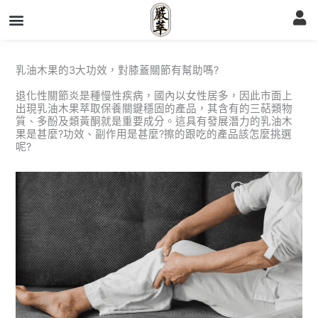
跳
至
主
要
內
容
乳油木果的3大功效，對膝蓋關節有幫助嗎?
退化性關節炎是種慢性疾病，國內以女性居多，因此市面上
出現乳油木果萃取保養關鍵穩固的產品，其含有的三萜類物
質、多酚及類黃酮就是重要成分。這具有發展潛力的乳油木
果是甚麼?功效、副作用是甚麼?擦的跟吃的產品該怎麼挑選
呢?