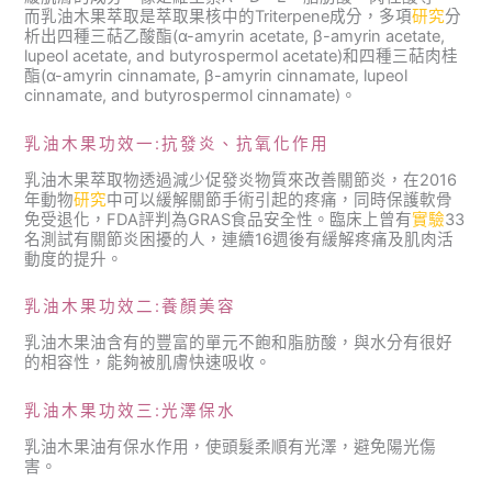
而乳油木果萃取是萃取果核中的Triterpene成分，多項
研究
分
析出四種三萜乙酸酯(α-amyrin acetate, β-amyrin acetate,
lupeol acetate, and butyrospermol acetate)和四種三萜肉桂
酯(α-amyrin cinnamate, β-amyrin cinnamate, lupeol
cinnamate, and butyrospermol cinnamate)。
乳油木果功效一:抗發炎、抗氧化作用
乳油木果萃取物透過減少促發炎物質來改善關節炎，在2016
年動物
研究
中可以緩解關節手術引起的疼痛，同時保護軟骨
免受退化，FDA評判為GRAS食品安全性。臨床上曾有
實驗
33
名測試有關節炎困擾的人，連續16週後有緩解疼痛及肌肉活
動度的提升。
乳油木果功效二:養顏美容
乳油木果油含有的豐富的單元不飽和脂肪酸，與水分有很好
的相容性，能夠被肌膚快速吸收。
乳油木果功效三:光澤保水
乳油木果油有保水作用，使頭髮柔順有光澤，避免陽光傷
害。