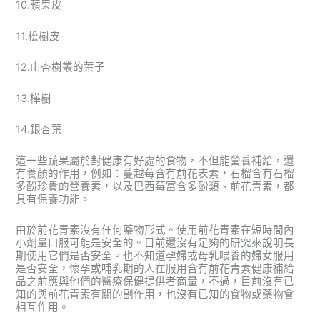
10.蘋果皮
11.松樹皮
12.山杏樹叢的葉子
13.樺樹
14.銀杏葉
這一些蔬果屬於對健康有好處的食物，不但能營養補給，還
有養顏的作用，例如：蔓越莓含有前花表素，石榴含有石榴
多酚珍貴的營養素，以及巴西莓富含多酚類、前花青素，都
具有保養功能。
由於前花青素沒有任何藥物形式。使用前花青素在短時間內
小劑量口服可能是安全的。目前還沒有足夠的研究來說明長
期使用它們是否安全。也不知道孕婦或母乳喂養的婦女服用
是否安全，懷孕或哺乳期的人在服用含有前花青素健康補給
品之前應與他們的醫療保健提供者商量，不過，目前沒有已
知的與前花青素有關的副作用，也沒有已知的食物或藥物會
相互作用。