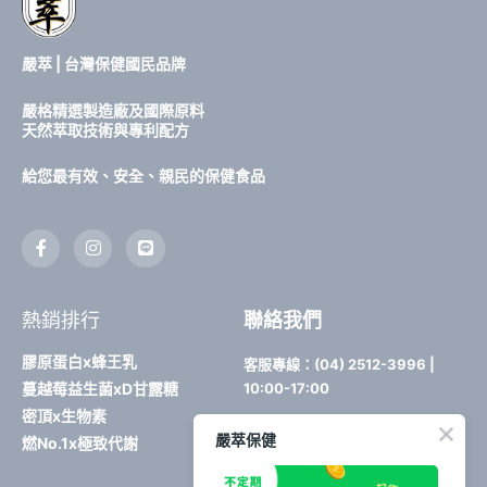
嚴萃 | 台灣保健國民品牌
嚴格精選製造廠及國際原料
天然萃取技術與專利配方
給您最有效、安全、親民的保健食品
F
I
L
a
n
i
c
s
n
e
t
e
b
a
熱銷排行
聯絡我們
o
g
o
r
k
a
膠原蛋白x蜂王乳
客服專線：(04) 2512-3996 |
-
m
蔓越莓益生菌xD甘露糖
10:00-17:00
f
密頂x生物素
電子信箱：
嚴萃保健
燃No.1x極致代謝
yentsui.shop@gmail.com
公司地址：台中市豐原區育仁路114