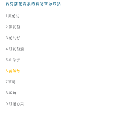
含有前花青素的食物來源包括
1.紅葡萄
2.黑葡萄
3.葡萄籽
4.紅葡萄酒
5.山梨子
6.蔓越莓
7.草莓
8.藍莓
9.紅捲心菜