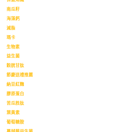
南瓜籽
海藻鈣
減脂
瑪卡
生物素
益生菌
穀胱甘肽
節慶送禮推薦
納豆紅麴
膠原蛋白
苦瓜胜肽
葉黃素
葡萄糖胺
蔓越莓益生菌