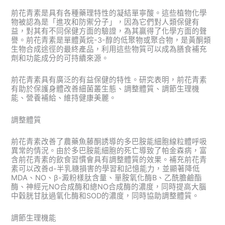
前花青素是具有各種藥理特性的凝結單寧酸。這些植物化學
物被認為是「進攻和防禦分子」，因為它們對人類保健有
益，對其有不同保健方面的驗證，為其贏得了化學方面的聲
譽。前花青素是單體黃烷-3-醇的低聚物或聚合物，是黃酮類
生物合成途徑的最終產品，利用這些物質可以成為膳食補充
劑和功能成分的可持續來源。
前花青素具有廣泛的有益保健的特性。研究表明，前花青素
有助於保護身體改善細菌叢生態、調整體質、調節生理機
能、營養補給、維持健康美麗。
調整體質
前花青素改善了農藥魚藤酮誘導的多巴胺能細胞線粒體呼吸
異常的情況。由於多巴胺能細胞的死亡導致了帕金森病，富
含前花青素的飲食習慣會具有調整體質的效果。補充前花青
素可以改善d-半乳糖損害的學習和記憶能力，並顯著降低
MDA、NO、β-澱粉樣肽含量、單胺氧化酶B、乙酰膽鹼酯
酶、神經元NO合成酶和總NO合成酶的濃度，同時提高大腦
中穀胱甘肽過氧化酶和SOD的濃度，同時協助調整體質。
調節生理機能