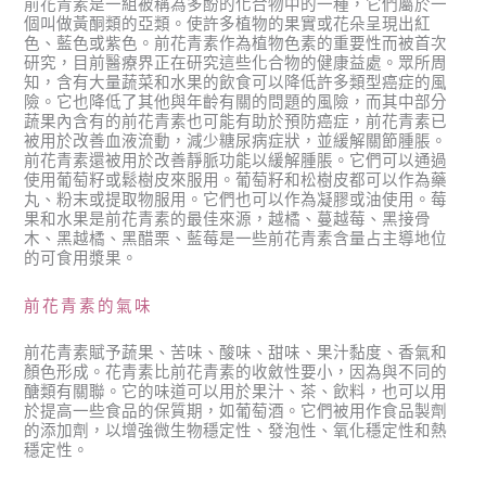
前花青素是一組被稱為多酚的化合物中的一種，它們屬於一
個叫做黃酮類的亞類。使許多植物的果實或花朵呈現出紅
色、藍色或紫色。前花青素作為植物色素的重要性而被首次
研究，目前醫療界正在研究這些化合物的健康益處。眾所周
知，含有大量蔬菜和水果的飲食可以降低許多類型癌症的風
險。它也降低了其他與年齡有關的問題的風險，而其中部分
蔬果內含有的前花青素也可能有助於預防癌症，前花青素已
被用於改善血液流動，減少糖尿病症狀，並緩解關節腫脹。
前花青素還被用於改善靜脈功能以緩解腫脹。它們可以通過
使用葡萄籽或鬆樹皮來服用。葡萄籽和松樹皮都可以作為藥
丸、粉末或提取物服用。它們也可以作為凝膠或油使用。莓
果和水果是前花青素的最佳來源，越橘、蔓越莓、黑接骨
木、黑越橘、黑醋栗、藍莓是一些前花青素含量占主導地位
的可食用漿果。
前花青素的氣味
前花青素賦予蔬果、苦味、酸味、甜味、果汁黏度、香氣和
顏色形成。花青素比前花青素的收斂性要小，因為與不同的
醣類有關聯。它的味道可以用於果汁、茶、飲料，也可以用
於提高一些食品的保質期，如葡萄酒。它們被用作食品製劑
的添加劑，以增強微生物穩定性、發泡性、氧化穩定性和熱
穩定性。