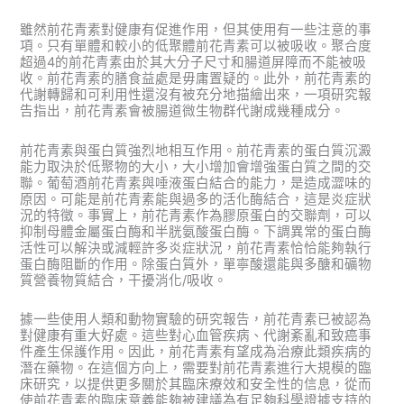
雖然前花青素對健康有促進作用，但其使用有一些注意的事
項。只有單體和較小的低聚體前花青素可以被吸收。聚合度
超過4的前花青素由於其大分子尺寸和腸道屏障而不能被吸
收。前花青素的膳食益處是毋庸置疑的。此外，前花青素的
代謝轉歸和可利用性還沒有被充分地描繪出來，一項研究報
告指出，前花青素會被腸道微生物群代謝成幾種成分。
前花青素與蛋白質強烈地相互作用。前花青素的蛋白質沉澱
能力取決於低聚物的大小，大小增加會增強蛋白質之間的交
聯。葡萄酒前花青素與唾液蛋白結合的能力，是造成澀味的
原因。可能是前花青素能與過多的活化酶結合，這是炎症狀
況的特徵。事實上，前花青素作為膠原蛋白的交聯劑，可以
抑制母體金屬蛋白酶和半胱氨酸蛋白酶。下調異常的蛋白酶
活性可以解決或減輕許多炎症狀況，前花青素恰恰能夠執行
蛋白酶阻斷的作用。除蛋白質外，單寧酸還能與多醣和礦物
質營養物質結合，干擾消化/吸收。
據一些使用人類和動物實驗的研究報告，前花青素已被認為
對健康有重大好處。這些對心血管疾病、代謝紊亂和致癌事
件產生保護作用。因此，前花青素有望成為治療此類疾病的
潛在藥物。在這個方向上，需要對前花青素進行大規模的臨
床研究，以提供更多關於其臨床療效和安全性的信息，從而
使前花青素的臨床意義能夠被建議為有足夠科學證據支持的