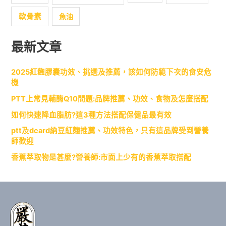
軟骨素
魚油
最新文章
2025紅麴膠囊功效、挑選及推薦，該如何防範下次的食安危
機
PTT上常見輔酶Q10問題:品牌推薦、功效、食物及怎麼搭配
如何快速降血脂肪?這3種方法搭配保健品最有效
ptt及dcard納豆紅麴推薦、功效特色，只有這品牌受到營養
師歡迎
香蕉萃取物是甚麼?營養師:市面上少有的香蕉萃取搭配