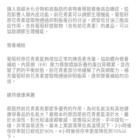
攝入高碳水化合物和高脂肪的食物會導致餐後高血糖症，從
而影響人類內皮功能。前花青素可以調節生理機能。葡萄籽
原花青素提取物通過抑制脂蛋白的分泌，誘發低甘油三酯血
症作用。含有葡萄籽提取物（含有前花青素）的產品，可以
協助調節生理機能。
營養補給
葡萄籽原花青素能夠增加正常的胰島素含量，協助體內營養
補給。內質網（ER）壓力導致錯誤折疊的蛋白質積累，並改
變了鈣的平衡狀態。前花青素部分地緩解了內質網壓力，補
充葡萄籽前花青素提取物通過抑制脂質，達到營養補給的功
效。
維持健康美麗
那既然前花青素有那麼多優秀的作用，為何名氣沒有其他健
康保養品的名氣大？最根本的原因是前花青素能溶於水，屬
於水溶性，對光和溫度都敏感，就像指尖流逝、手中錢包一
樣，非常容易流失。基本上果蔬落蒂在高溫情況下，2小時後
保存率就已經低於90%，4小時後保存率更是降低到70%以
下。