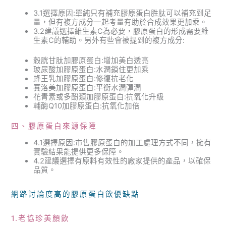
3.1選擇原因:單純只有補充膠原蛋白胜肽可以補充到足
量，但有複方成分一起考量有助於合成效果更加乘。
3.2建議選擇維生素C為必要，膠原蛋白的形成需要維
生素C的輔助。另外有些會被提到的複方成分:
穀胱甘肽加膠原蛋白:增加美白透亮
玻尿酸加膠原蛋白:水潤鎖住更加乘
蜂王乳加膠原蛋白:修復抗老化
賽洛美加膠原蛋白:平衡水潤彈潤
花青素或多酚類加膠原蛋白:抗氧化升級
輔酶Q10加膠原蛋白:抗氧化加倍
四、膠原蛋白來源保障
4.1選擇原因:市售膠原蛋白的加工處理方式不同，擁有
實驗結果能提供更多保障。
4.2建議選擇有原料有效性的廠家提供的產品，以確保
品質。
網路討論度高的膠原蛋白飲優缺點
1.老協珍美顏飲