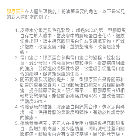
膠原蛋白
在人體生理機能上扮演著重要的角色，以下是常見
的對人體好處的例子:
皮膚水分鎖定及毛孔緊致： 超過90%的第一型膠原蛋
白存在於人體中，當皮膚中的膠原蛋白老化時，皺紋
便會出現。藉由補充膠原蛋白作為皮膚填充物，可減
少皺紋、改善皮膚凹陷，並調整輪廓，改善疤痕外
觀。
傷口癒合：膠原蛋白參與傷口癒合的過程，控制出
血、減少發炎，增強血管健康和彈性，提高疤痕組織
的強度，並促進皮膚彈性恢復。它還吸引促進傷口癒
合的細胞，促進新組織的生長。
關節潤滑及活動度提升：第二型膠原蛋白是骨關節和
韌帶的重要營養素，口服膠原蛋白補充可減輕關節疼
痛，提升關節活動度。研究顯示，口服膠原蛋白組相
較於安慰劑組，能使關節疼痛減輕43%，並改善關節
活動度39%。
骨骼健康的維護：膠原蛋白與鈣質合作，像水泥與磚
塊一樣，保持骨骼的柔軟度和彈性，有助於維護骨骼
的健康。
運動營養補充：老年人在接受阻力訓練後補充膠原蛋
白，能增加肌肉量、減少脂肪量，同時減輕膝蓋和關
節疼痛。膠原蛋白含有支鏈胺基酸，屬於胜肽等級，