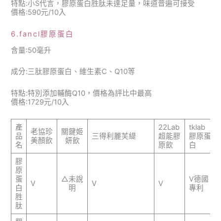
特點:小S代言，膠原蛋白胜肽未達足量，味道普遍可接受
價格:590元/10入
6.fancl膠原蛋白
含量:50毫升
成分:三肽膠原蛋白、維生素C、Q10等
特點:特別添加輔酶Q10，價格為評比中最高
價格:1729元/10入
產
22Lab
tklab
老協珍
關鍵姬
品
三得利麗芙緹
超能膠
膠原蛋
美顏飲
妍飲
名
原飲
白
膠
原
蛋
△未說
V德國
V
V
V
白
明
專利
胜
肽