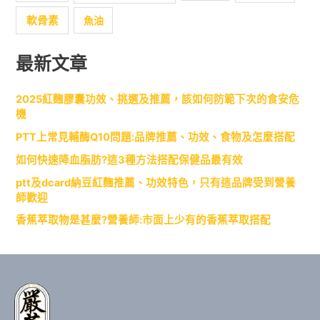
軟骨素
魚油
最新文章
2025紅麴膠囊功效、挑選及推薦，該如何防範下次的食安危
機
PTT上常見輔酶Q10問題:品牌推薦、功效、食物及怎麼搭配
如何快速降血脂肪?這3種方法搭配保健品最有效
ptt及dcard納豆紅麴推薦、功效特色，只有這品牌受到營養
師歡迎
香蕉萃取物是甚麼?營養師:市面上少有的香蕉萃取搭配