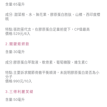
含量:65毫升
成分: 甜菜根、水、無花果、膠原蛋白胜肽、山楂、西印度櫻
桃
特點:張鈞甯代言，在膠原蛋白足量前提下，CP值最高
價格:529元/6入
2.關鍵姬妍飲
含量:30毫升
成分:膠原蛋白萃取液、軟骨素、葡萄糖胺、維生素C
特點:主要訴求關節骨骼平衡順滑，未說明膠原蛋白是否為小
分子
價格:990元/10入
3.三得利麗芙緹
含量:50毫升