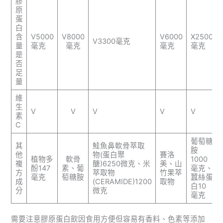
膠
原
蛋
白
含
V5000
V8000
V6000
X2500
V3300毫克
量
毫克
毫克
毫克
毫克
是
否
足
量
維
生
V
V
V
V
V
素
C
葡萄糖
其
鮭魚鼻軟骨萃取
胺
他
物(蛋白聚
賽洛
植物多
軟骨
1000
複
醣)6250微克、米
美、山
酚147
素、葡
毫克、
方
萃取物
竹果萃
毫克
萄糖胺
蠶絲蛋
成
(CERAMIDE)1200
取物
白10
分
微克
毫克
需要注意膠原蛋白飲因食用方便但容易有香料、色素等添加