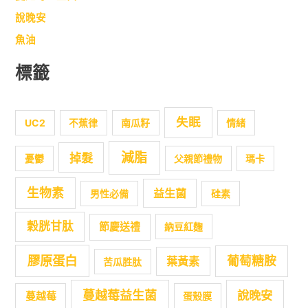
說晚安
魚油
標籤
失眠
UC2
不蕉律
南瓜籽
情緒
減脂
掉髮
憂鬱
父親節禮物
瑪卡
生物素
益生菌
男性必備
硅素
穀胱甘肽
節慶送禮
納豆紅麴
膠原蛋白
葡萄糖胺
葉黃素
苦瓜胜肽
蔓越莓益生菌
說晚安
蔓越莓
蛋殼膜