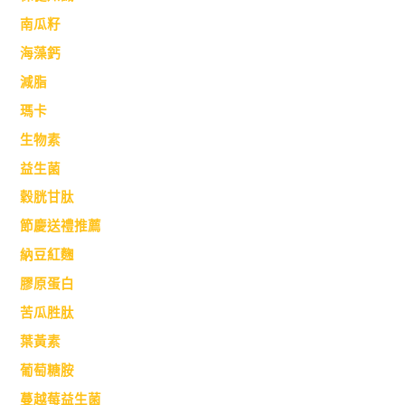
南瓜籽
海藻鈣
減脂
瑪卡
生物素
益生菌
穀胱甘肽
節慶送禮推薦
納豆紅麴
膠原蛋白
苦瓜胜肽
葉黃素
葡萄糖胺
蔓越莓益生菌