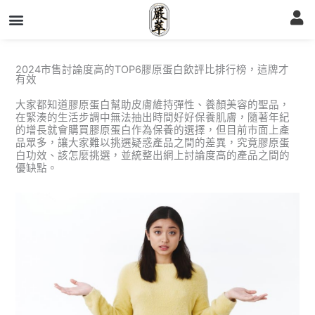
跳
至
主
要
內
容
2024市售討論度高的TOP6膠原蛋白飲評比排行榜，這牌才
有效
大家都知道膠原蛋白幫助皮膚維持彈性、養顏美容的聖品，
在緊湊的生活步調中無法抽出時間好好保養肌膚，隨著年紀
的增長就會購買膠原蛋白作為保養的選擇，但目前市面上產
品眾多，讓大家難以挑選疑惑產品之間的差異，究竟膠原蛋
白功效、該怎麼挑選，並統整出網上討論度高的產品之間的
優缺點。