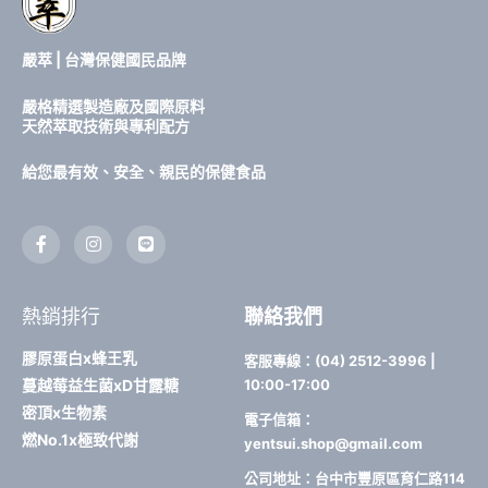
嚴萃 | 台灣保健國民品牌
嚴格精選製造廠及國際原料
天然萃取技術與專利配方
給您最有效、安全、親民的保健食品
F
I
L
a
n
i
c
s
n
e
t
e
b
a
熱銷排行
聯絡我們
o
g
o
r
k
a
膠原蛋白x蜂王乳
客服專線：(04) 2512-3996 |
-
m
蔓越莓益生菌xD甘露糖
10:00-17:00
f
密頂x生物素
電子信箱：
燃No.1x極致代謝
yentsui.shop@gmail.com
公司地址：台中市豐原區育仁路114