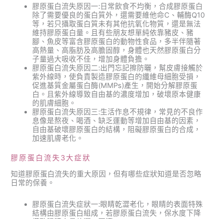
膠原蛋白流失原因一:日常飲食不均衡，合成膠原蛋白
除了需要優良的蛋白質外，還需要維他命C、輔酶Q10
等，若只攝取蛋白質未有其他抗氧化物質，還是無法
維持膠原蛋白量。且有些朋友想單純依靠豬皮、豬
腳、魚皮等富含膠原蛋白的動物性食品，多半伴隨著
高熱量、高脂肪及高膽固醇，身體也天然膠原蛋白分
子量過大吸收不佳，增加身體負擔。
膠原蛋白流失原因二:出門忘記擦防曬，幫皮膚接觸於
紫外線時，使負責製造膠原蛋白的纖維母細胞受損，
促進基質金屬蛋白酶(MMPs)產生，開始分解膠原蛋
白。且紫外線導致自由基的濃度增加，破壞原本健康
的肌膚細胞。
膠原蛋白流失原因三:生活作息不規律，常見的不良作
息像是熬夜、喝酒、缺乏運動等增加自由基的因素，
自由基破壞膠原蛋白的結構，阻礙膠原蛋白的合成，
加速肌膚老化。
膠原蛋白流失3大症狀
知道膠原蛋白流失的重大原因，但有哪些症狀知道是否忽略
日常的保養。
膠原蛋白流失症狀一:眼睛乾澀老化，眼睛的表面特殊
結構由膠原蛋白組成，若膠原蛋白流失，保水度下降