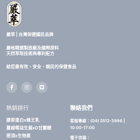
嚴萃 | 台灣保健國民品牌
嚴格精選製造廠及國際原料
天然萃取技術與專利配方
給您最有效、安全、親民的保健食品
F
I
L
a
n
i
c
s
n
e
t
e
b
a
熱銷排行
聯絡我們
o
g
o
r
k
a
膠原蛋白x蜂王乳
客服專線：(04) 2512-3996 |
-
m
蔓越莓益生菌xD甘露糖
10:00-17:00
f
密頂x生物素
電子信箱：