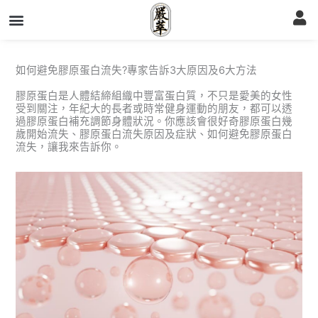
跳
至
主
要
內
容
如何避免膠原蛋白流失?專家告訴3大原因及6大方法
膠原蛋白是人體結締組織中豐富蛋白質，不只是愛美的女性
受到關注，年紀大的長者或時常健身運動的朋友，都可以透
過膠原蛋白補充調節身體狀況。你應該會很好奇膠原蛋白幾
歲開始流失、膠原蛋白流失原因及症狀、如何避免膠原蛋白
流失，讓我來告訴你。