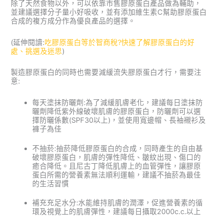
除了天然食物以外，可以依靠市售膠原蛋白產品做為輔助，
並建議選擇分子量小好吸收，並有添加維生素C幫助膠原蛋白
合成的複方成分作為優良產品的選擇。
(延伸閱讀:
吃膠原蛋白等於智商稅?快速了解膠原蛋白的好
處、挑選及迷思
)
製造膠原蛋白的同時也需要減緩流失膠原蛋白才行，需要注
意:
每天塗抹防曬劑:為了減緩肌膚老化，建議每日塗抹防
曬劑降低紫外線破壞肌膚的膠原蛋白，防曬劑可以選
擇防曬係數(SPF30以上)，並使用寬邊帽、長袖襯衫及
褲子為佳
不抽菸:抽菸降低膠原蛋白的合成，同時產生的自由基
破壞膠原蛋白，肌膚的彈性降低、皺紋出現、傷口的
癒合降低。且尼古丁降低肌膚上的血管彈性，讓膠原
蛋白所需的營養素無法順利運輸，建議不抽菸為最佳
的生活習慣
補充充足水分:水能維持肌膚的潤澤，促進營養素的循
環及視覺上的肌膚彈性，建議每日攝取2000c.c.以上