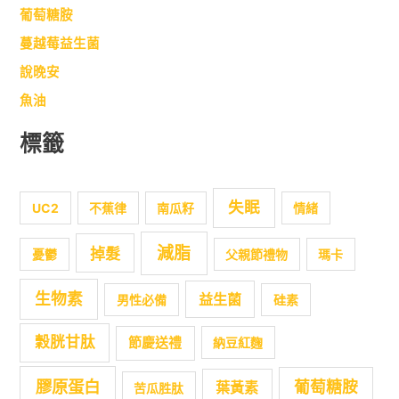
葡萄糖胺
蔓越莓益生菌
說晚安
魚油
標籤
失眠
UC2
不蕉律
南瓜籽
情緒
減脂
掉髮
憂鬱
父親節禮物
瑪卡
生物素
益生菌
男性必備
硅素
穀胱甘肽
節慶送禮
納豆紅麴
膠原蛋白
葡萄糖胺
葉黃素
苦瓜胜肽