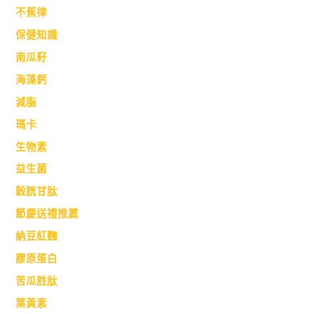
不蕉律
保健知識
南瓜籽
海藻鈣
減脂
瑪卡
生物素
益生菌
穀胱甘肽
節慶送禮推薦
納豆紅麴
膠原蛋白
苦瓜胜肽
葉黃素