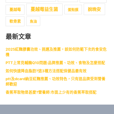
蔓越莓益生菌
說晚安
蔓越莓
蛋殼膜
軟骨素
魚油
最新文章
2025紅麴膠囊功效、挑選及推薦，該如何防範下次的食安危
機
PTT上常見輔酶Q10問題:品牌推薦、功效、食物及怎麼搭配
如何快速降血脂肪?這3種方法搭配保健品最有效
ptt及dcard納豆紅麴推薦、功效特色，只有這品牌受到營養
師歡迎
香蕉萃取物是甚麼?營養師:市面上少有的香蕉萃取搭配