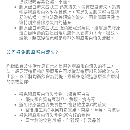
導致眼睛容易乾澀、不適。
膠原蛋白流失症狀二:鈣質流失、骨質密度流失，鈣質
需要膠原蛋白依附在骨骼上，若是失去膠原蛋白像鋼
筋的結構，也無法改善鈣質的流失。因此關節保健也
會特別推薦膠原蛋白的補充。
膠原蛋白流失症狀三:臉色黯沉沒氣色，肌膚流失膠原
蛋白最明顯的就是出現肌膚保水支撐力下降，皺紋、
鬆弛、暗沉沒氣色都是典型的膠原蛋白流失症狀。
如何避免膠原蛋白流失?
均衡飲食及生活作息正常才是避免膠原蛋白流失的不二方
法，想要製造足夠的膠原蛋白可以從製造原料及減緩流失為
出發。以下將均衡飲食為前提，推薦多吃製造膠原蛋白原料
的食物給你:
避免膠原蛋白流失食物一:優良蛋白質
優良蛋白質有豆製品、魚類、瘦肉等
避免膠原蛋白流失食物二:富含維生素C的蔬果
富含維生素C水果有奇異果、芭樂、草莓、青椒等
避免膠原蛋白流失食物:富含鋅的食物
富含鋅的食物:牡蠣、全穀類、乳製品等